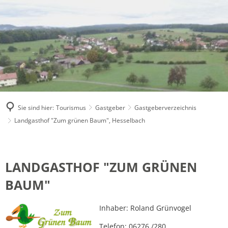
Sie sind hier:
Tourismus
Gastgeber
Gastgeberverzeichnis
Landgasthof "Zum grünen Baum", Hesselbach
Landgasthof
"Zum
LANDGASTHOF "ZUM GRÜNEN
grünen
BAUM"
Baum",
Inhaber: Roland Grünvogel
Hesselbach
Telefon: 06276 /280