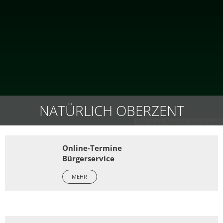
NATÜRLICH OBERZENT
Lindy Bruno Angert, © Stadt Oberzent
Startseite
Online-Termine
Bürgerservice
MEHR