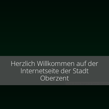
Herzlich Willkommen auf der
Internetseite der Stadt
Oberzent
Lindy Bruno Angert, © Stadt Oberzent