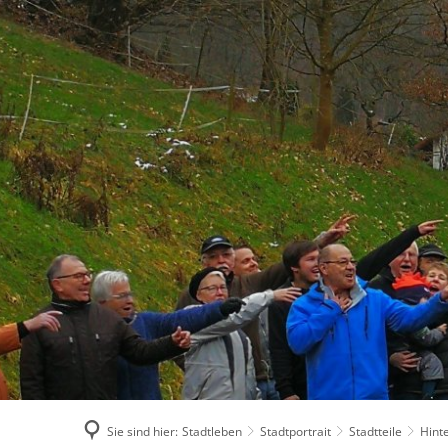
Sie sind hier:
Stadtleben
Stadtportrait
Stadtteile
Hint