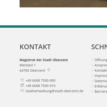
KONTAKT
SCH
Magistrat der Stadt Oberzent
Öffnung
Metzkeil 1
Anspre
64760
Oberzent
Kontak
Impres
+49 6068 7590-900
Datens
+49 6068 7590-910
Erkläru
stadtverwaltung@stadt-oberzent.de
Barrier