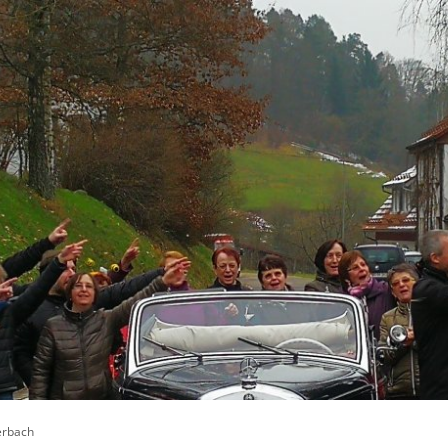
06068 / 7590-900
Stadt Obe
Rathaus
Stadtleben
Veranst
erbach