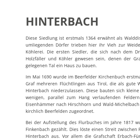
Hinterbach
HINTERBACH
Diese Siedlung ist erstmals 1364 erwähnt als Walddi
umliegenden Dörfer trieben hier ihr Vieh zur Wei
Köhlerei. Die ersten Siedler, die sich nach dem Dr
Holzfäller und Köhler gewesen sein, denen der Gra
gelegenen Tal ein Haus zu bauen.
Im Mai 1690 wurde im Beerfelder Kirchenbuch erstmal
Graf mehreren Flüchtlingen aus Tirol, die als gute W
Hinterbach niederzulassen. Diese bauten sich kle
wenigen, parallel zum Hang verlaufenden Felder
Eisenhämmer nach Hirschhorn und Wald-Michelbach ve
kirchlich Beerfelden zugeordnet.
Bei der Aufstellung des Flurbuches im Jahre 1817 
Finkenbach gezählt. Dies löste einen Streit zwische
Hinterbach aus. Vor allem die Grafschaft Erbach-Fü