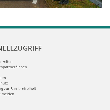
NELLZUGRIFF
szeiten
chpartner*innen
t
sum
chutz
ng zur Barrierefreiheit
e melden