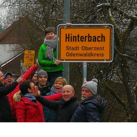
rzent, Metzkeil 1, 64760 Oberzent
altungen
Tourismus