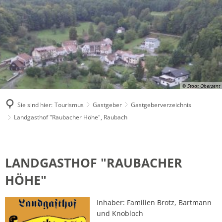
© Stadt Oberzent
Sie sind hier:
Tourismus
Gastgeber
Gastgeberverzeichnis
Landgasthof "Raubacher Höhe", Raubach
Landgasthof
"Raubacher
LANDGASTHOF "RAUBACHER
Höhe",
HÖHE"
Raubach
Inhaber: Familien Brotz, Bartmann
und Knobloch