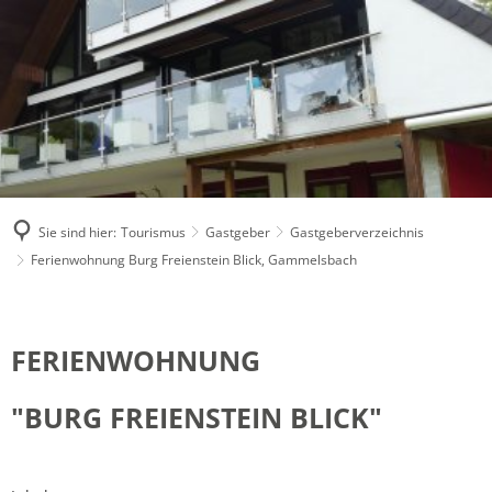
Sie sind hier:
Tourismus
Gastgeber
Gastgeberverzeichnis
Ferienwohnung Burg Freienstein Blick, Gammelsbach
Ferienwohnung
Burg
FERIENWOHNUNG
Freienstein
"BURG FREIENSTEIN BLICK"
Blick,
Gammelsbach